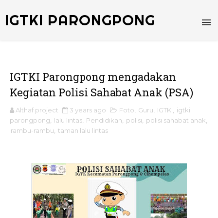
IGTKI PARONGPONG
IGTKI Parongpong mengadakan
Kegiatan Polisi Sahabat Anak (PSA)
Althaf project
3 years ago
Foto
,
Guru
,
IGTKI
,
igtki
parongpong
,
lalu lintas
,
Pendidikan
,
polisi
,
polisi sahabat anak
,
rambu-rambu
,
taman lalu lintas